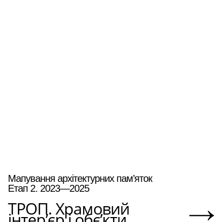
Мапування архітектурних пам’яток
Етап 2. 2023—2025
ТРОП. Храмовий
інтер’єр і обє’кти