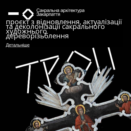
проєкт з відновлення, актуалізації
та деколонізації сакрального
художнього
дереворізьблення
Детальніше