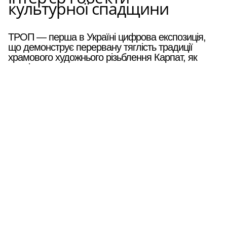
культурної спадщини
ТРОП — перша в Україні цифрова експозиція,
що демонструє перервану тяглість традиції
храмового художнього різьблення Карпат, як
наслідок радянського культурного геноциду..
Про проєкт
Цифрова експозиція
Мапа обʼєктів
Мапування архітектурних пам’яток